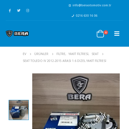
info@beraotomotiv.com.tr
0216 630 16 06
0
EV
ÜRÜNLER
FİLTRE
,
YAKIT FİLTRESİ
,
SEAT
SEAT TOLEDO IV 2012-2015 ARASI 1.6 DIZEL YAKIT FILTRESI