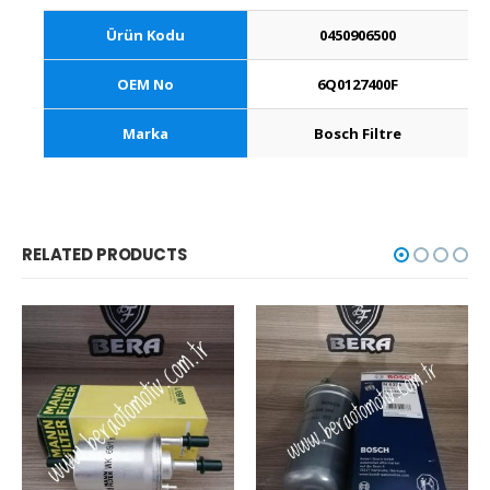
Ürün Kodu
0450906500
OEM No
6Q0127400F
Marka
Bosch Filtre
RELATED PRODUCTS