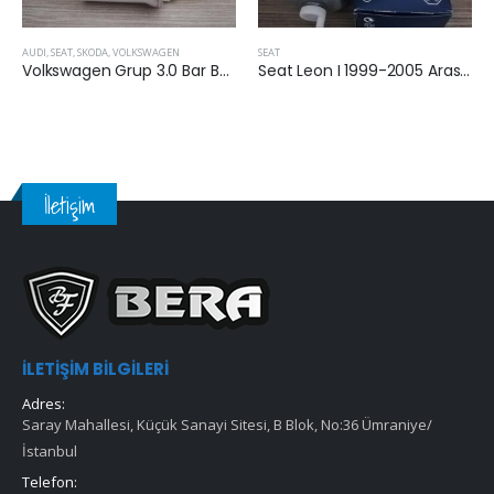
AUDI
,
SEAT
,
SKODA
,
VOLKSWAGEN
SEAT
Volkswagen Grup 3.0 Bar Benzin Filtresi
Seat Leon I 1999-2005 Arası 1.9 Dizel Yakıt Filtresi
İletişim
İLETIŞIM BILGILERI
Adres:
Saray Mahallesi, Küçük Sanayi Sitesi, B Blok, No:36 Ümraniye/
İstanbul
Telefon: