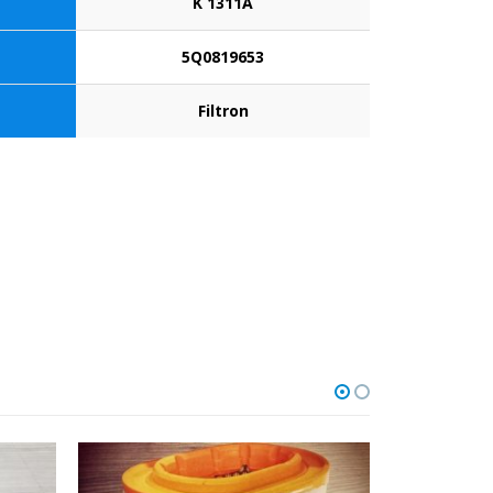
K 1311A
5Q0819653
Filtron