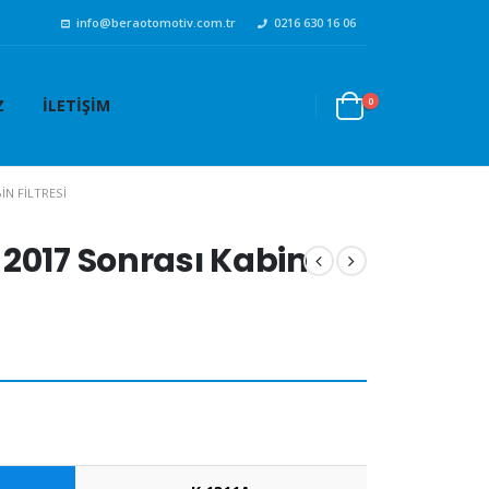
info@beraotomotiv.com.tr
0216 630 16 06
0
Z
İLETIŞIM
N FILTRESI
2017 Sonrası Kabin