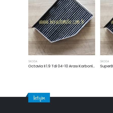
SKODA
SKODA
Octavia II 1.9 Tdi 04-10 Arası Karbonlu Polen Filtresi (BJB-BKC-BLS)
SuperB 1.9 TDİ Arası Karbonlu Polen Filtresi (BLS-BXE)
İletişim