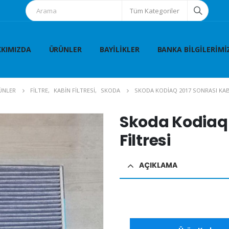
Tüm Kategoriler
KIMIZDA
ÜRÜNLER
BAYILIKLER
BANKA BILGILERIMI
ÜNLER
FİLTRE
,
KABİN FİLTRESİ
,
SKODA
SKODA KODIAQ 2017 SONRASI KABI
Skoda Kodiaq 
Filtresi
AÇIKLAMA