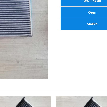
Ürün Kodu
Oem
Marka