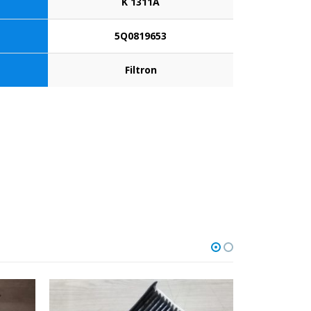
K 1311A
5Q0819653
Filtron