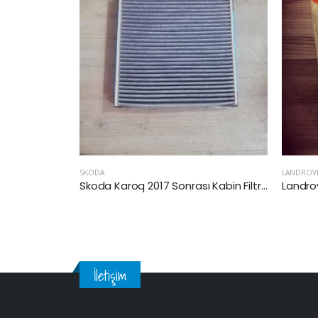
LANDROVER
SKOD
Skoda Karoq 2017 Sonrası Kabin Filtresi
Landrover RangeRover III 02 – 05 Arası 4.4 V8 Benzinli Hava Filtresi
İletişim