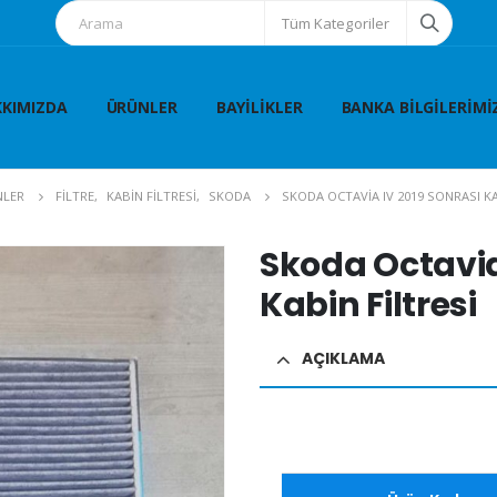
Tüm Kategoriler
KIMIZDA
ÜRÜNLER
BAYILIKLER
BANKA BILGILERIMI
NLER
FİLTRE
,
KABİN FİLTRESİ
,
SKODA
SKODA OCTAVIA IV 2019 SONRASI KA
Skoda Octavia
Kabin Filtresi
AÇIKLAMA