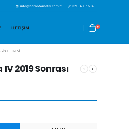
info@beraotomotiv.com.tr
0216 630 16 06
0
Z
İLETIŞIM
BIN FILTRESI
 IV 2019 Sonrası