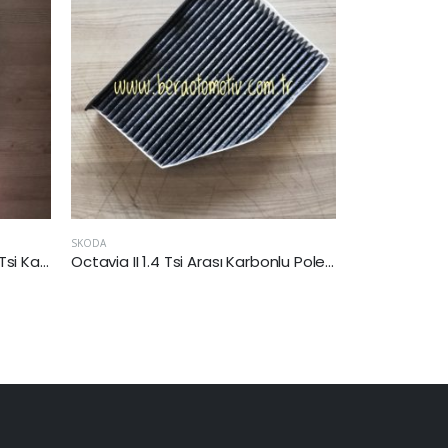
SKODA
SKODA
Octavia II 1.4 Tsi Arası Karbonlu Polen Filtresi (CAX)
SuperB 1.4 Tsi 08-15 Arası Karbonlu Polen Filtresi (CAX)