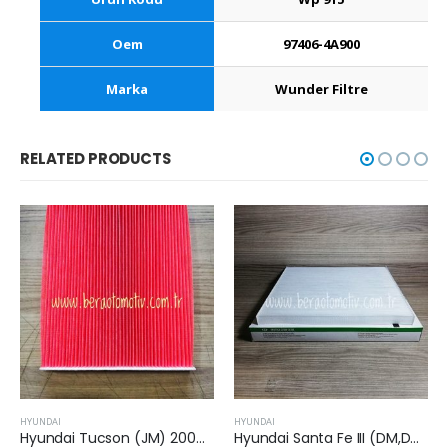
Oem
97406-4A900
Marka
Wunder Filtre
RELATED PRODUCTS
HYUNDAI
HYUNDAI
Hyundai Tucson (JM) 2004-2010 2.0 Crdi Kabin Filtresi
Hyundai Santa Fe III (DM,DMA) 2012 Sonrası 2.0 Dizel Kabin Filtresi