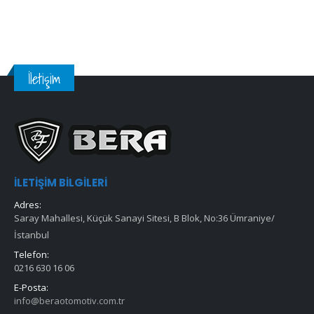
İletişim
İLETIŞIM BILGILERI
Adres:
Saray Mahallesi, Küçük Sanayi Sitesi, B Blok, No:36 Ümraniye/
İstanbul
Telefon:
0216 630 16 06
E-Posta:
info@beraotomotiv.com.tr