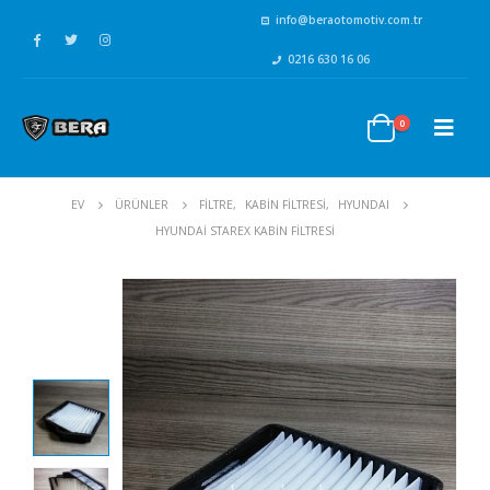
info@beraotomotiv.com.tr
0216 630 16 06
0
EV
ÜRÜNLER
FİLTRE
,
KABİN FİLTRESİ
,
HYUNDAI
HYUNDAI STAREX KABIN FILTRESI