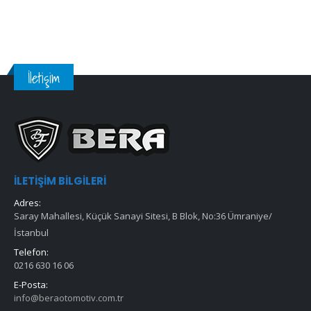
İletişim
İLETIŞIM BILGILERI
Adres:
Saray Mahallesi, Küçük Sanayi Sitesi, B Blok, No:36 Ümraniye/
İstanbul
Telefon:
0216 630 16 06
E-Posta:
info@beraotomotiv.com.tr