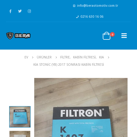
info@beraotomotiv.com.tr
0216 630 16 06
0
EV
ÜRÜNLER
FİLTRE
,
KABİN FİLTRESİ
,
KIA
KIA STONIC (YB) 2017 SONRASI KABIN FILTRESI