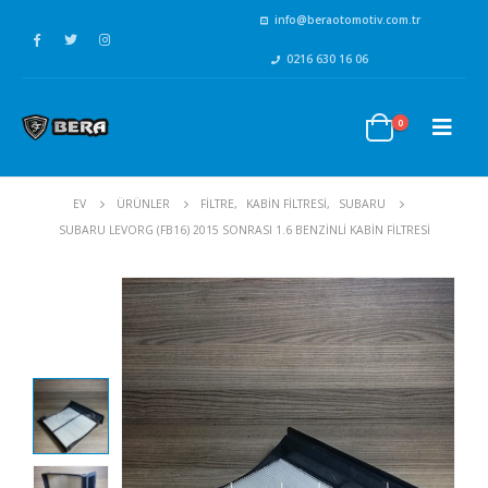
info@beraotomotiv.com.tr
0216 630 16 06
0
EV
ÜRÜNLER
FİLTRE
,
KABİN FİLTRESİ
,
SUBARU
SUBARU LEVORG (FB16) 2015 SONRASI 1.6 BENZINLI KABIN FILTRESI