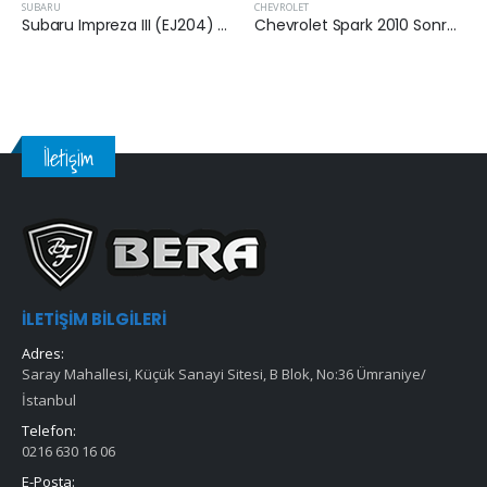
SUBARU
CHEVROLET
Subaru Impreza III (EJ204) 2007-2013 Arası 2.0 16v Benzinli Kabin Filtresi
Chevrolet Spark 2010 Sonrası 1.2 Benzinli Hava Filtresi
İletişim
İLETIŞIM BILGILERI
Adres:
Saray Mahallesi, Küçük Sanayi Sitesi, B Blok, No:36 Ümraniye/
İstanbul
Telefon:
0216 630 16 06
E-Posta: