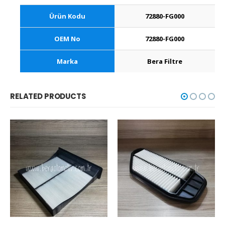
Ürün Kodu
72880-FG000
OEM No
72880-FG000
Marka
Bera Filtre
RELATED PRODUCTS