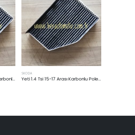
SKODA
HYUNDAI
Octavia II 1.6 Fsi 04-08 Arası Karbonlu Polen Filtresi (BLF)
Yeti 1.4 Tsi 15-17 Arası Karbonlu Polen Filtresi (CZC)