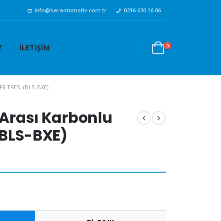
info@beraotomotiv.com.tr
0216 630 16 06
0
Z
İLETIŞIM
ILTRESI (BLS-BXE)
 Arası Karbonlu
 (BLS-BXE)