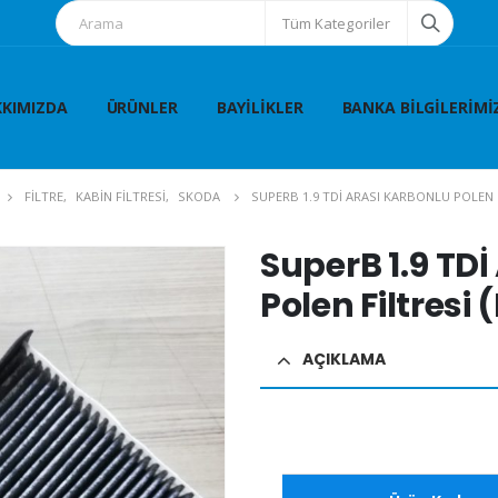
Tüm Kategoriler
KIMIZDA
ÜRÜNLER
BAYILIKLER
BANKA BILGILERIMI
FİLTRE
,
KABİN FİLTRESİ
,
SKODA
SUPERB 1.9 TDİ ARASI KARBONLU POLEN F
SuperB 1.9 TDİ
Polen Filtresi
AÇIKLAMA