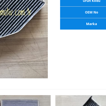
Ürün Kodu
OEM No
Marka