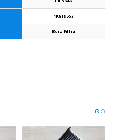
Bk 564K
1K819653
Bera Filtre