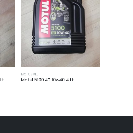
MOTOSİKLET
ŞANZUMAN
Motul 7100 4T 10w40 1 Lt
Motul 75