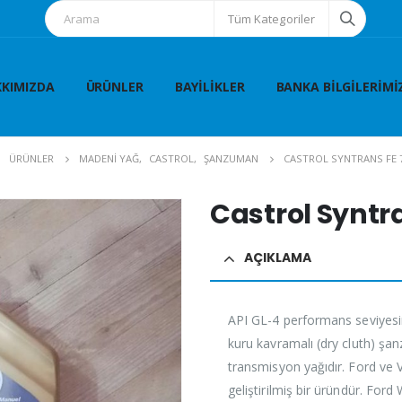
Tüm Kategoriler
KIMIZDA
ÜRÜNLER
BAYILIKLER
BANKA BILGILERIMI
ÜRÜNLER
MADENİ YAĞ
,
CASTROL
,
ŞANZUMAN
CASTROL SYNTRANS FE 7
Castrol Syntra
AÇIKLAMA
API GL-4 performans seviyesin
kuru kavramalı (dry cluth) şan
transmisyon yağıdır. Ford ve V
geliştirilmiş bir üründür. Fo