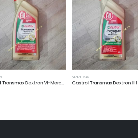
NZUMAN
MOTOSİKLET
strol Transmax Dextron III 1 Lt
Motul 5100 4T 10w40 4 Lt