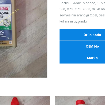
Focus, C-Max, Mondeo, S-Max,
S60, V70, C70, XC60, XC70 mod
seviyesinin arandığı Opel, Sa
kullanımı uygundur.
Ürün Kodu
OEM No
Marka