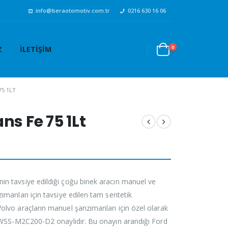
info@beraotomotiv.com.tr
0216 630 16 06
0
Z
İLETIŞIM
5 1LT
ns Fe 75 1Lt
in tavsiye edildiği çoğu binek aracın manuel ve
zımanları için tavsiye edilen tam sentetik
olvo araçların manuel şanzımanları için özel olarak
rd WSS-M2C200-D2 onaylıdır. Bu onayın arandığı Ford