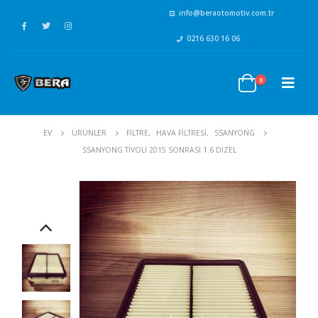
info@beraotomotiv.com.tr
0216 630 16 06
0
EV
ÜRÜNLER
FİLTRE
,
HAVA FİLTRESİ
,
SSANYONG
SSANYONG TIVOLI 2015 SONRASI 1.6 DIZEL