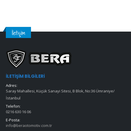
İletişim
İLETIŞIM BILGILERI
Adres:
Saray Mahallesi, Küçük Sanayi Sitesi, B Blok, No:36 Ümraniye/
İstanbul
Telefon:
0216 630 16 06
E-Posta:
info@beraotomotiv.com.tr