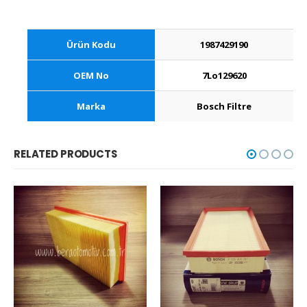
Ürün Kodu
1987429190
OEM No
7Lo129620
Marka
Bosch Filtre
RELATED PRODUCTS