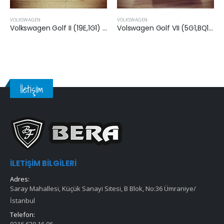
VOLKSWAGEN
VOLKSWAGEN
Volkswagen Golf II (19E,1G1) 1989-1991 Arası 1.6 Dizel Hava Filtresi
Volswagen Golf VII (5G1,BQ1,BE1,BE2) 2013 Sonrası 1.6 Dizel Hava Filtresi
İletişim
İLETIŞIM BILGILERI
Adres:
Saray Mahallesi, Küçük Sanayi Sitesi, B Blok, No:36 Ümraniye/
İstanbul
Telefon: