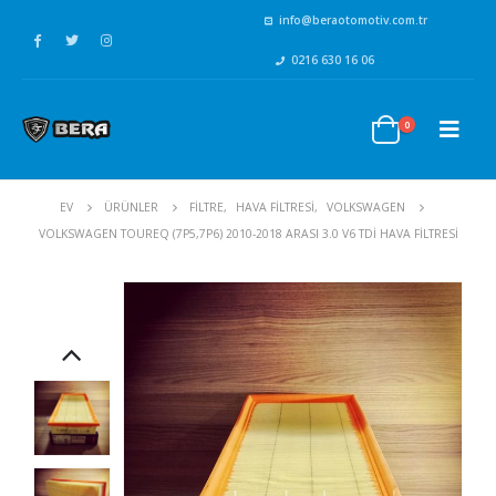
info@beraotomotiv.com.tr
0216 630 16 06
0
EV
ÜRÜNLER
FİLTRE
,
HAVA FİLTRESİ
,
VOLKSWAGEN
VOLKSWAGEN TOUREQ (7P5,7P6) 2010-2018 ARASI 3.0 V6 TDI HAVA FILTRESI