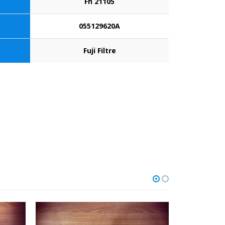
Fh 21105
055129620A
Fuji Filtre