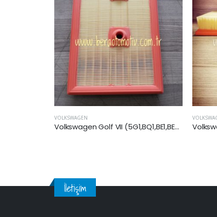
VOLKSWAGEN
VOLKSWA
Volkswagen Golf VII (5G1,BQ1,BE1,BE2) 2012 Sonrası 1.2 Benzinli Hava Filtresi
Volkswagen Toureq (7P5,7P6) 2010-2018 Arası 3.0 V6 Tdi Hava Filtresi
İletişim