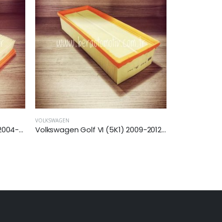
VOLKSWAGEN
VOLKSWAGEN
Volkswagen Golf VI (5K1) 2009-2012 Arası 1.6 Tdi Hava Filtresi
Volkswagen Golf VII (5G1,BQ1,BE1,BE2) 2013 Sonrası 1.6 Dizel Hava Filtresi