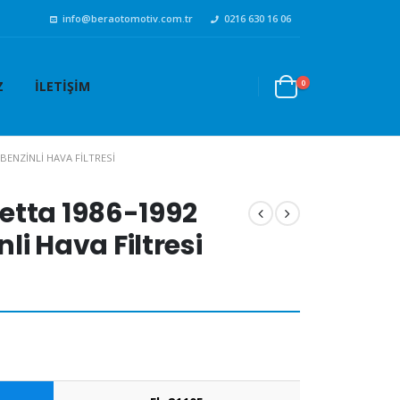
info@beraotomotiv.com.tr
0216 630 16 06
0
Z
İLETIŞIM
BENZINLI HAVA FILTRESI
etta 1986-1992
nli Hava Filtresi