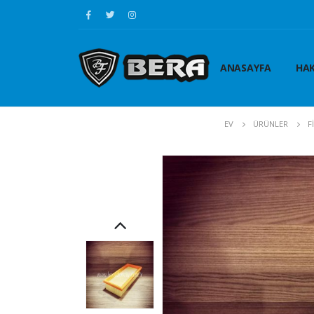
ANASAYFA
HAK
EV
ÜRÜNLER
F