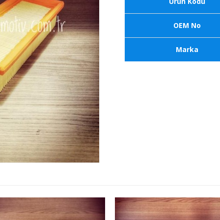
Ürün Kodu
OEM No
Marka