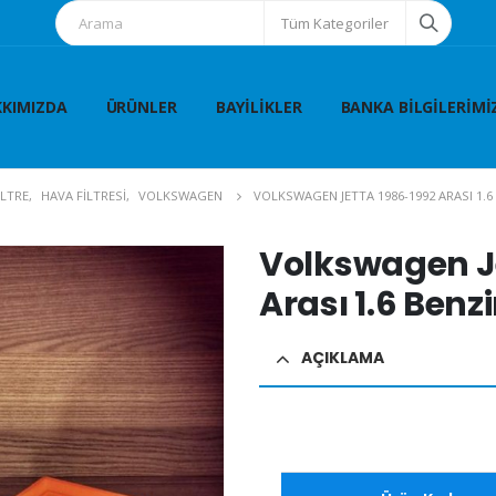
Tüm Kategoriler
KIMIZDA
ÜRÜNLER
BAYILIKLER
BANKA BILGILERIMI
İLTRE
,
HAVA FİLTRESİ
,
VOLKSWAGEN
VOLKSWAGEN JETTA 1986-1992 ARASI 1.6 
Volkswagen J
Arası 1.6 Benzi
AÇIKLAMA