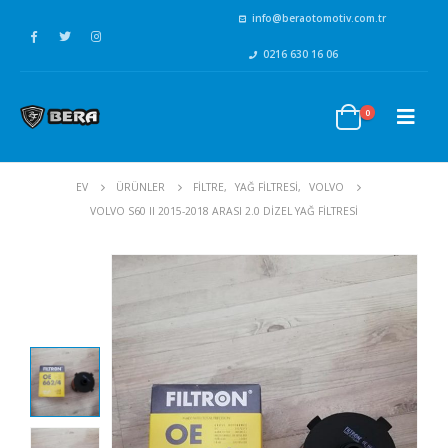
info@beraotomotiv.com.tr
0216 630 16 06
0
EV
ÜRÜNLER
FİLTRE
,
YAĞ FİLTRESİ
,
VOLVO
VOLVO S60 II 2015-2018 ARASI 2.0 DIZEL YAĞ FILTRESI