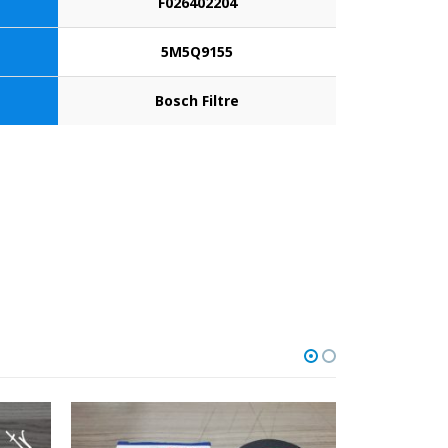
F026402204
5M5Q9155
Bosch Filtre