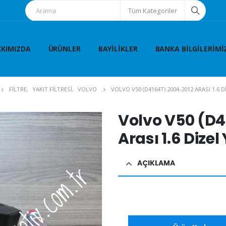
Tüm Kategoriler
KIMIZDA
ÜRÜNLER
BAYILIKLER
BANKA BILGILERIMI
FİLTRE
,
YAKIT FİLTRESİ
,
VOLVO
VOLVO V50 (D4164T) 2004-2012 ARASI 1.6 D
Volvo V50 (D4
Arası 1.6 Dizel 
AÇIKLAMA