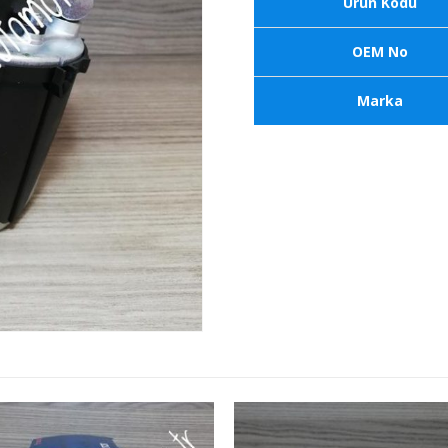
Ürün Kodu
OEM No
Marka