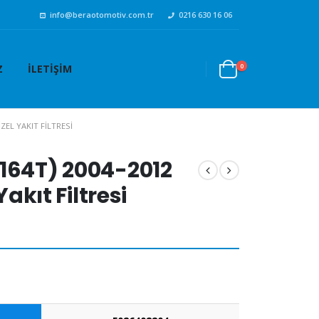
info@beraotomotiv.com.tr
0216 630 16 06
0
Z
İLETIŞIM
IZEL YAKIT FILTRESI
164T) 2004-2012
Yakıt Filtresi