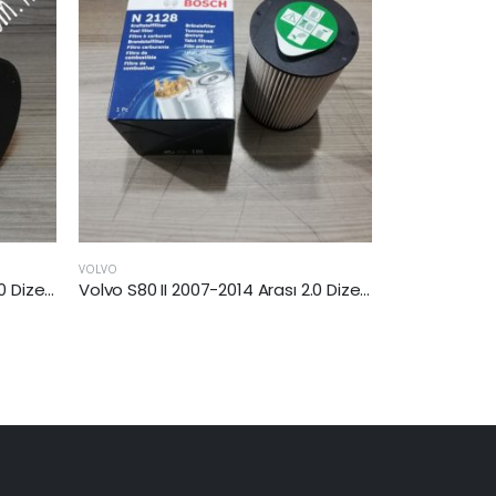
JAGUAR
VOLVO
Volvo S80 II 2007-2014 Arası 2.0 Dizel Yakıt Filtresi
Jaguar X-Type 2003-2009 Arası 2.0 Dizel Hava Filtresi