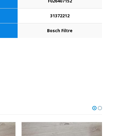
F026407152
31372212
Bosch Filtre