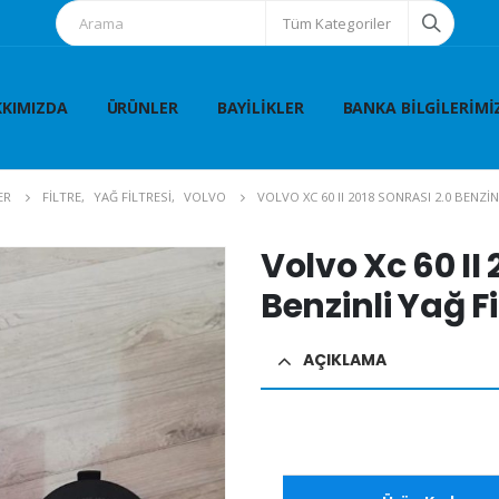
Tüm Kategoriler
KIMIZDA
ÜRÜNLER
BAYILIKLER
BANKA BILGILERIMI
ER
FİLTRE
,
YAĞ FİLTRESİ
,
VOLVO
VOLVO XC 60 II 2018 SONRASI 2.0 BENZIN
Volvo Xc 60 II 
Benzinli Yağ Fi
AÇIKLAMA