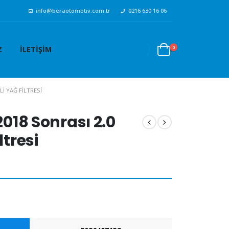
info@beraotomotiv.com.tr
0216 630 16 06
0
Z
İLETIŞIM
LI YAĞ FILTRESI
2018 Sonrası 2.0
ltresi