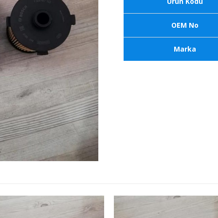
Ürün Kodu
OEM No
Marka