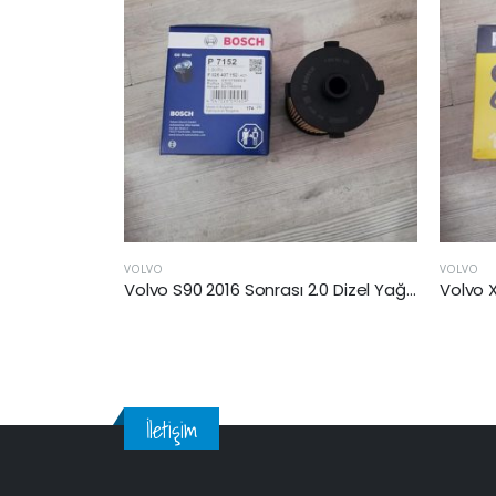
VOLVO
VOLVO
Volvo Xc 60 II 2018 Sonrası 2.0 Benzinli Yağ Filtresi
Volvo S90 2016 Sonrası 2.0 Dizel Yağ Filtresi
İletişim