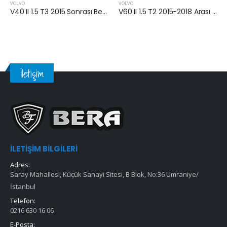
VOLVO
VOLVO
V40 II 1.5 T3 2015 Sonrası Benzinli Yakıt Filtresi
V60 II 1.5 T2 2015-2018 Arası Yakıt Filtresi
İletişim
İLETIŞIM BILGILERI
Adres:
Saray Mahallesi, Küçük Sanayi Sitesi, B Blok, No:36 Ümraniye/
İstanbul
Telefon:
0216 630 16 06
E-Posta: