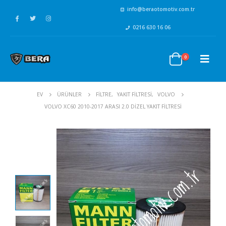
info@beraotomotiv.com.tr
0216 630 16 06
0
EV
ÜRÜNLER
FİLTRE
,
YAKIT FİLTRESİ
,
VOLVO
VOLVO XC60 2010-2017 ARASI 2.0 DIZEL YAKIT FILTRESI