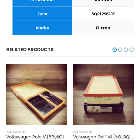
Oem
5Q0129620E
Marka
Filtron
RELATED PRODUCTS
VOLKSWAGEN
VOLKSWAGEN
Volkswagen Polo V (6R1,6C1) 2009-2014 Arası 1.4 Benzinli Hava Filtresi
Volswagen Golf VII (5G1,BQ1,BE1,BE2) 2013 Sonrası 1.6 Dizel Hava Filtresi