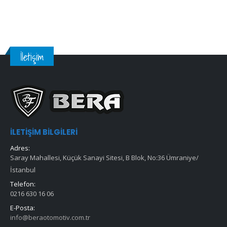
İletişim
İLETIŞIM BILGILERI
Adres:
Saray Mahallesi, Küçük Sanayi Sitesi, B Blok, No:36 Ümraniye/
İstanbul
Telefon:
0216 630 16 06
E-Posta:
info@beraotomotiv.com.tr