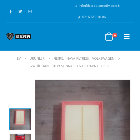
info@beraotomotiv.com.tr
0216 630 16 06
0
EV
ÜRÜNLER
FİLTRE
,
HAVA FİLTRESİ
,
VOLKSWAGEN
VW TIGUAN II 2019 SONRASI 1.5 TSI HAVA FILTRESI