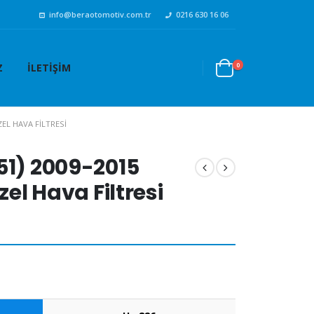
info@beraotomotiv.com.tr
0216 630 16 06
0
Z
İLETIŞIM
IZEL HAVA FILTRESI
51) 2009-2015
zel Hava Filtresi