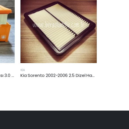
BMW
HYUNDAI
Kia Sorento 2002-2006 2.5 Dizel Hava Filtresi
Bmw X5 (E70) xDrive 2010-2013 Arası 3.0 dizel Yağ Filtresi