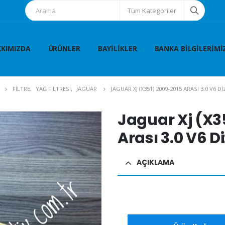
Tüm Kategoriler
KIMIZDA
ÜRÜNLER
BAYILIKLER
BANKA BILGILERIMI
FİLTRE
,
YAĞ FİLTRESİ
,
JAGUAR
JAGUAR XJ (X351) 2009-2015 ARASI 3.0 V6 D
Jaguar Xj (X3
Arası 3.0 V6 Di
AÇIKLAMA