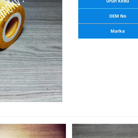
Ürün Kodu
OEM No
Marka