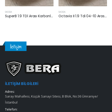
SKODA
SKODA
SuperB 1.9 TDİ Arası Karbonlu Polen Filtresi (BLS-BXE)
Octavia II 1.9 Tdi 04-10 Arası Karbonlu Polen Filtresi (BJB-BKC-BLS)
İletişim
İLETIŞIM BILGILERI
Adres:
Saray Mahallesi, Küçük Sanayi Sitesi, B Blok, No:36 Ümraniye/
İstanbul
Telefon: