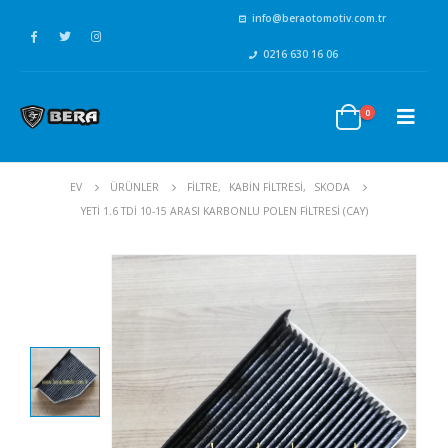
info@beraotomotiv.com.tr
0216 630 16 06
0
EV
ÜRÜNLER
FİLTRE
,
KABİN FİLTRESİ
,
SKODA
YETI 1.6 TDI 10-15 ARASI KARBONLU POLEN FILTRESI (CAY)