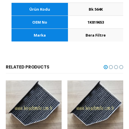
Ürün Kodu
Bk 564K
OEM No
1K819653
Marka
Bera Filtre
RELATED PRODUCTS