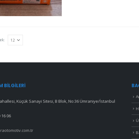
ek:
IM BILGILERI
BA
A
hallesi, Küçük Sanayi Sitesi, B Blok, No:36 Ümraniye/İstanbul
H
 16 06
Ü
raotomotiv.com.tr
B