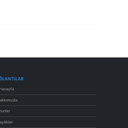
ĞLANTILAR
nasayfa
akkımızda
rünler
ayilikler