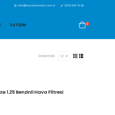
info@beraotomotiv.com.tr
0216 630 16 06
0
Z
İLETIŞIM
Göstermek:
ı 1.25 Benzinli Hava Filtresi