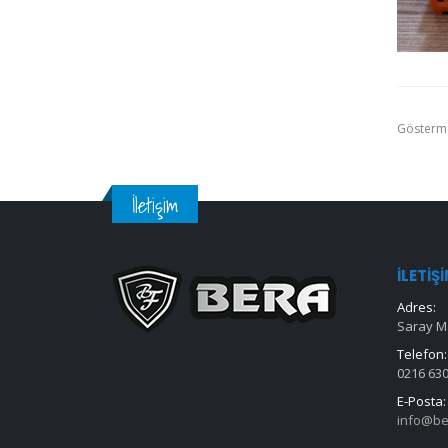
Gösterm
İletişim
İLETIŞ
Adres:
Saray Ma
Telefon:
0216 630
E-Posta:
info@be