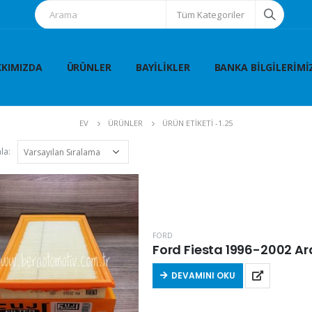
Tüm Kategoriler
KIMIZDA
ÜRÜNLER
BAYILIKLER
BANKA BILGILERIMI
EV
ÜRÜNLER
ÜRÜN ETIKETI -
1.25
la:
FORD
Ford Fiesta 1996-2002 Aras
DEVAMINI OKU