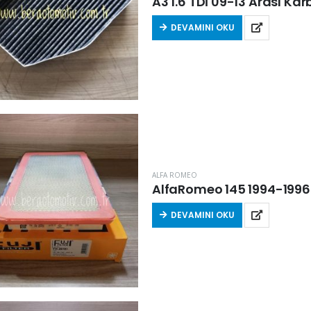
A3 1.6 TDİ 09-13 Arası Kar
DEVAMINI OKU
ALFA ROMEO
AlfaRomeo 145 1994-1996 A
DEVAMINI OKU