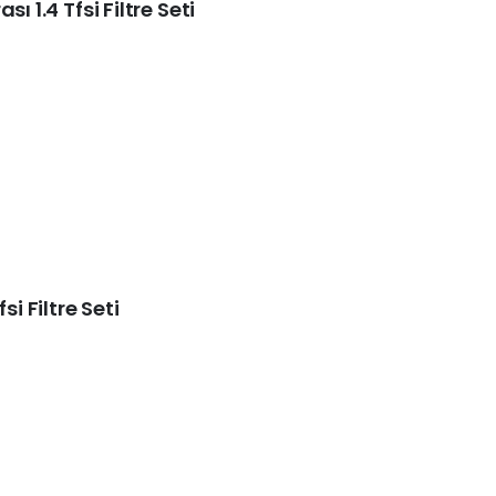
ı 1.4 Tfsi Filtre Seti
si Filtre Seti