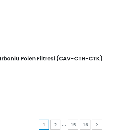
ı Karbonlu Polen Filtresi (CAV-CTH-CTK)
…
1
2
15
16