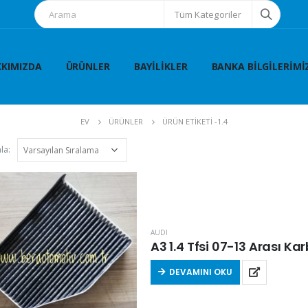
Tüm Kategoriler
KIMIZDA
ÜRÜNLER
BAYILIKLER
BANKA BILGILERIMI
EV
ÜRÜNLER
ÜRÜN ETIKETI -
1.4
la:
AUDI
A3 1.4 Tfsi 07-13 Arası K
DEVAMINI OKU