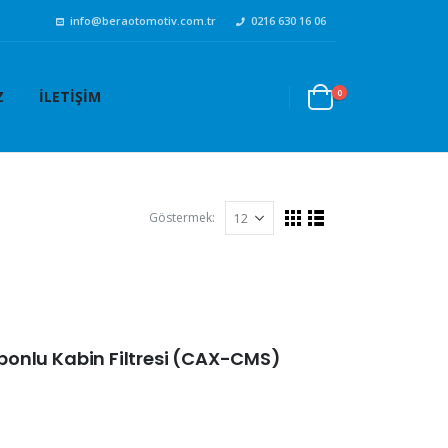
info@beraotomotiv.com.tr
0216 630 16 06
0
Z
İLETIŞIM
Göstermek:
arbonlu Kabin Filtresi (CAX-CMS)