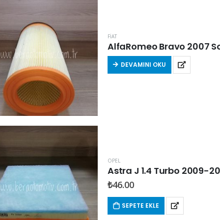
FİAT
AlfaRomeo Bravo 2007 Son
DEVAMINI OKU
OPEL
Astra J 1.4 Turbo 2009-20
₺
46.00
SEPETE EKLE