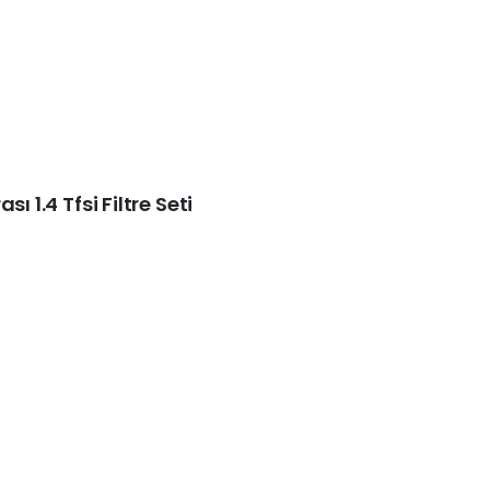
ı 1.4 Tfsi Filtre Seti