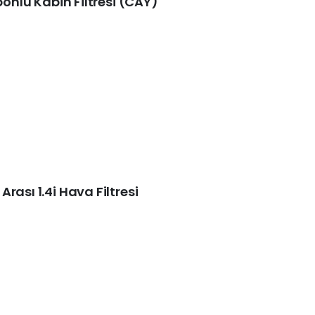
bonlu Kabin Filtresi (CAY)
rası 1.4i Hava Filtresi