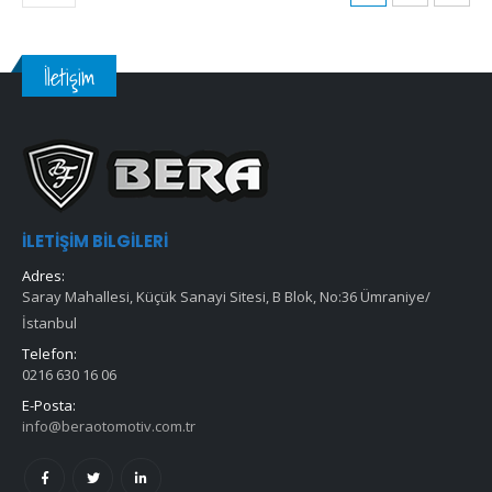
İletişim
İLETIŞIM BILGILERI
Adres:
Saray Mahallesi, Küçük Sanayi Sitesi, B Blok, No:36 Ümraniye/
İstanbul
Telefon:
0216 630 16 06
E-Posta:
info@beraotomotiv.com.tr