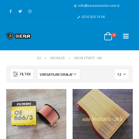
info@beraotomotiv.com.tr
0216 630 16 06
0
EV
ÜRÜNLER
ÜRÜN ETIKETI -
180
FILTER