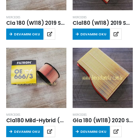
MERCEDES
MERCEDES
Cla 180 (W118) 2019 Sonrası Benzinli Yağ Filtresi (M282.914)
Cla180 (W118) 2019 Sonrası Hava Filtresi
DEVAMINI OKU
DEVAMINI OKU
MERCEDES
MERCEDES
Cla180 Mild-Hybrid (W118) 2023 Sonrası Yağ Filtresi (M282.814)
Gla 180 (W118) 2020 Sonrası Hava Filtresi
DEVAMINI OKU
DEVAMINI OKU