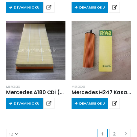
DEVAMINI OKU
DEVAMINI OKU
MERCEDES
MERCEDES
Mercedes A180 CDİ (W169) 2004-2012 Arası Hava Filtresi
Mercedes H247 Kasa Gla 180 (OM654.920) 2020 Sonrası Dizel Yağ Filtresi
DEVAMINI OKU
DEVAMINI OKU
1
2