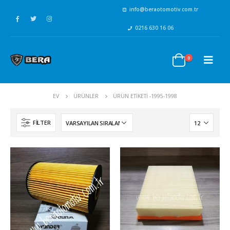
info@beraotomotiv.com.tr
0216 630 16 06
0
EV
ÜRÜNLER
ÜRÜN ETIKETI -
1995-1998
FILTER