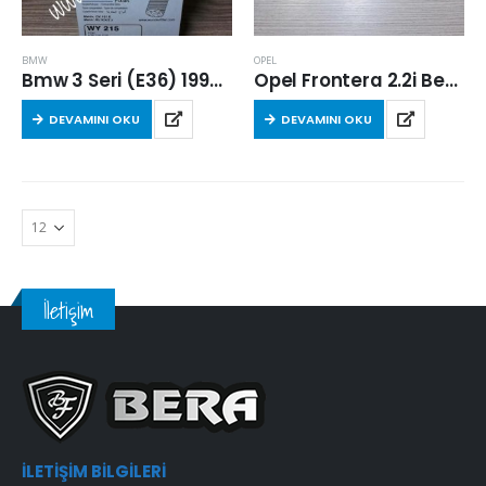
BMW
OPEL
Bmw 3 Seri (E36) 1995-1998 Arası 3.18 Tds Yağ Filtresi
Opel Frontera 2.2i Benzinli 1995-1998 Arası Hava Filtresi
DEVAMINI OKU
DEVAMINI OKU
İletişim
İLETIŞIM BILGILERI