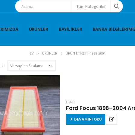
Tüm Kategoriler
KIMIZDA
ÜRÜNLER
BAYILIKLER
BANKA BILGILERIMI
EV
ÜRÜNLER
ÜRÜN ETIKETI -
1998-2004
la:
FORD
Ford Focus 1898-2004 Arası
DEVAMINI OKU