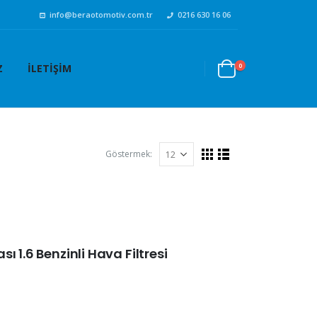
info@beraotomotiv.com.tr
0216 630 16 06
0
Z
İLETIŞIM
Göstermek:
 1.6 Benzinli Hava Filtresi