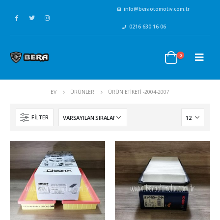
info@beraotomotiv.com.tr
0216 630 16 06
0
EV
ÜRÜNLER
ÜRÜN ETIKETI -
2004-2007
FILTER