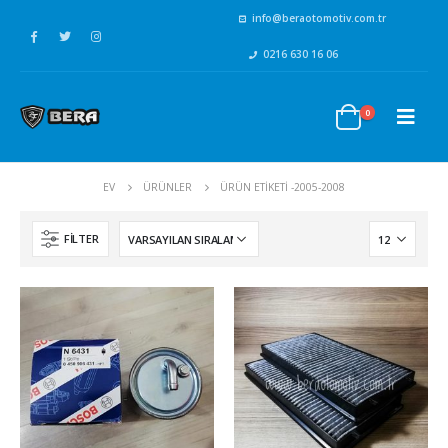
info@beraotomotiv.com.tr
0216 630 16 06
0
EV
ÜRÜNLER
ÜRÜN ETIKETI -
2005-2008
FILTER