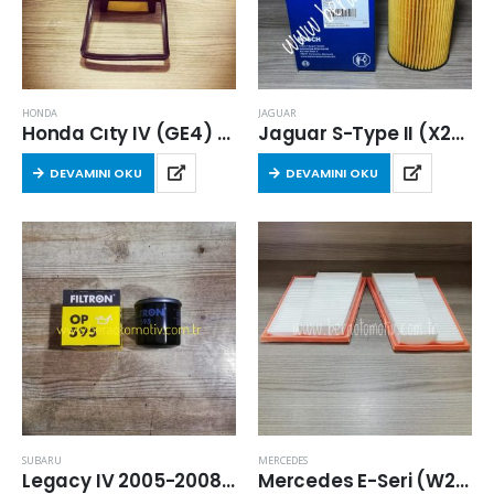
HONDA
JAGUAR
Honda Cıty IV (GE4) 2005-2008 Arası 1.3 Benzinli Hava Filtresi
Jaguar S-Type II (X200) 2005-2008 Arası 2.7 Dizel Yağ Filtresi
DEVAMINI OKU
DEVAMINI OKU
SUBARU
MERCEDES
Legacy IV 2005-2008 Arası 2.0 Benzinli Yağ Filtresi
Mercedes E-Seri (W211) E 320 CDI 4-matic 2005-2008 Arası