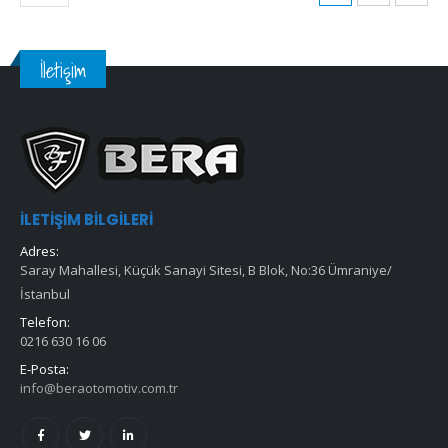
İletişim
İLETIŞIM BILGILERI
Adres:
Saray Mahallesi, Küçük Sanayi Sitesi, B Blok, No:36 Ümraniye/
İstanbul
Telefon:
0216 630 16 06
E-Posta:
info@beraotomotiv.com.tr