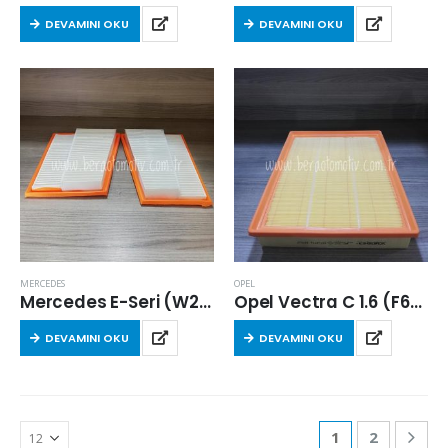
DEVAMINI OKU
DEVAMINI OKU
MERCEDES
OPEL
Mercedes E-Seri (W211) E 320 CDI 4-matic 2005-2008 Arası Hava Filtresi
Opel Vectra C 1.6 (F68) 2005-2008 Arası Hava Filtresi
DEVAMINI OKU
DEVAMINI OKU
1
2