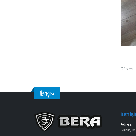
Gösterm
İletişim
İLETIŞ
Adres:
Saray Ma