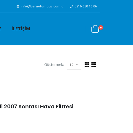
info@beraotomotiv.com.tr
0216 630 16 06
0
Z
İLETIŞIM
Göstermek:
li 2007 Sonrası Hava Filtresi