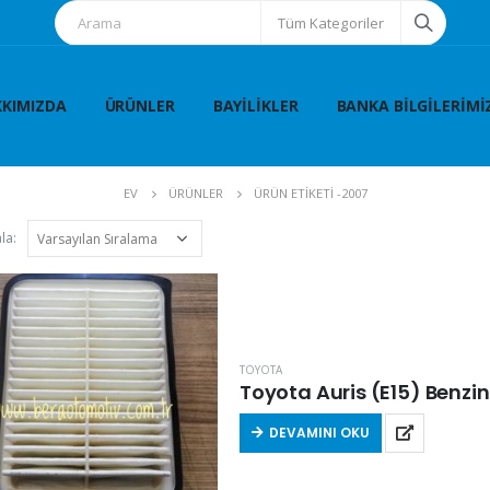
Tüm Kategoriler
KIMIZDA
ÜRÜNLER
BAYILIKLER
BANKA BILGILERIMI
EV
ÜRÜNLER
ÜRÜN ETIKETI -
2007
la:
TOYOTA
Toyota Auris (E15) Benzin
DEVAMINI OKU