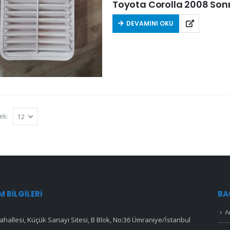
Toyota Corolla 2008 Sonra
DEVAMINI OKU
ek:
IM BILGILERI
BA
A
hallesi, Küçük Sanayi Sitesi, B Blok, No:36 Ümraniye/İstanbul