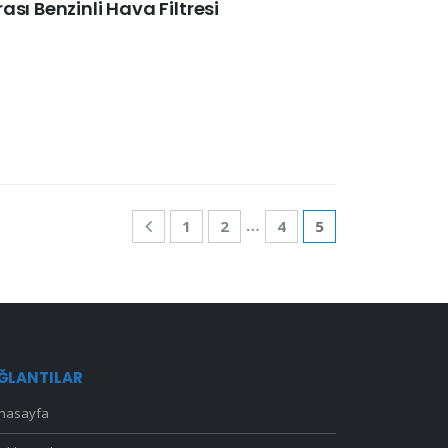
sı Benzinli Hava Filtresi
…
1
2
4
5
ĞLANTILAR
nasayfa