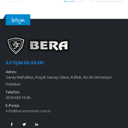
İletişim
İLETIŞIM BILGILERI
Adres:
Saray Mahallesi, Küçük Sanayi Sitesi, B Blok, No:36 Ümraniye/
İstanbul
Telefon:
0216 630 16 06
E-Posta:
info@beraotomotiv.com.tr