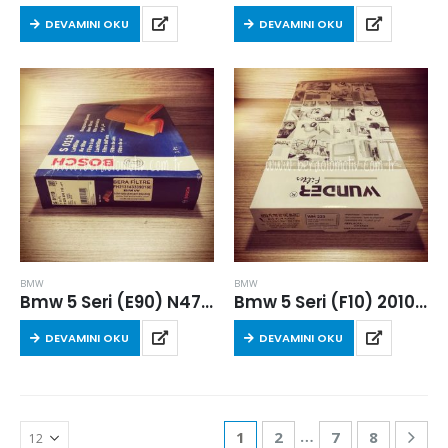
DEVAMINI OKU
DEVAMINI OKU
BMW
BMW
Bmw 5 Seri (E90) N47D20A 2007-2010 Arası 5.20 Dizel Hava Filtresi
Bmw 5 Seri (F10) 2010 – 2017 Arası Dizel Hava Filtresi
DEVAMINI OKU
DEVAMINI OKU
…
1
2
7
8