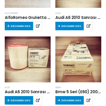
ALFA ROMEO
AUDI
AlfaRomeo Gıulıetta (940) 2010 Sonrası 1.6 Dizel Kabin Filtresi
Audi A6 2010 Sonrası 3.0 Tdi Hava Filtresi
DEVAMINI OKU
DEVAMINI OKU
AUDI
BMW
Audi A6 2010 Sonrası 3.0 Tdi Hava Filtresi
Bmw 5 Seri (E60) 2005 – 2010 Arası 5.20 Dizel Hava Filtresi
DEVAMINI OKU
DEVAMINI OKU