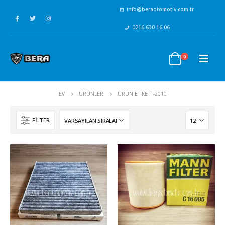
info@beraotomotiv.com.tr
0216 630 16 06
0
EV
ÜRÜNLER
ÜRÜN ETIKETI -
2010
FILTER