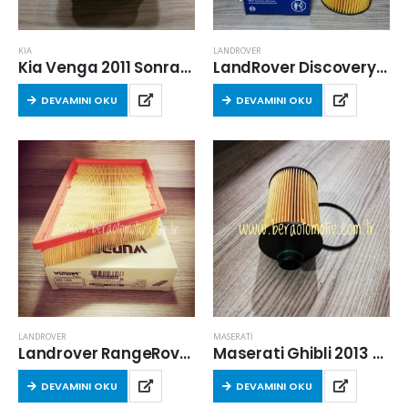
KIA
LANDROVER
Kia Venga 2011 Sonrası 1.6 Dizel Hava Filtresi
LandRover Discovery (LR3) 2005-2011 Arası 2.7 Dizel Yağ Filtresi
DEVAMINI OKU
DEVAMINI OKU
LANDROVER
MASERATİ
Landrover RangeRover Evoque (L538) 2.2 TD4 2011 Sonrası Dizel Hava Filtresi
Maserati Ghibli 2013 Sonrası 3.0 Dizel Yağ Filtresi
DEVAMINI OKU
DEVAMINI OKU