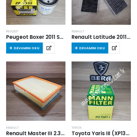
PEUGEOT
RENAULT
Peugeot Boxer 2011 Sonrası 2.2 Dizel Yağ Filtresi
Renault Latitude 2011 Sonrası Karbonlu Kabin Filtresi
DEVAMINI OKU
DEVAMINI OKU
RENAULT
TOYOTA
Renault Master III 2.3 Dci 2011 Sonrası Hava Filtresi
Toyota Yaris III (XP13) 2011 Sonrası 1.4 D4D Dizel Yakıt Filtresi