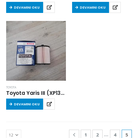
DEVAMINI OKU
DEVAMINI OKU
TOYOTA
Toyota Yaris III (XP13) 2011 Sonrası 1.4 D4D Dizel Yakıt Filtresi
DEVAMINI OKU
…
1
2
4
5