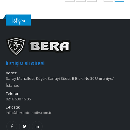
İletişim
İLETIŞIM BILGILERI
Adres:
Saray Mahallesi, Küçük Sanayi Sitesi, B Blok, No:36 Ümraniye/
İstanbul
Telefon:
0216 630 16 06
E-Posta:
info@beraotomotiv.com.tr