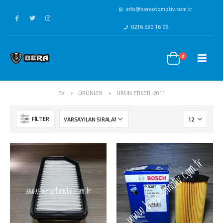
info@beraotomotiv.com.tr
0216 630 16 06
0
EV
ÜRÜNLER
ÜRÜN ETIKETI -
2011
FILTER