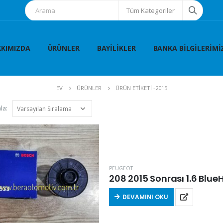
Tüm Kategoriler
KIMIZDA
ÜRÜNLER
BAYILIKLER
BANKA BILGILERIMI
EV
ÜRÜNLER
ÜRÜN ETIKETI -
2015
la:
PEUGEOT
208 2015 Sonrası 1.6 BlueHd
DEVAMINI OKU