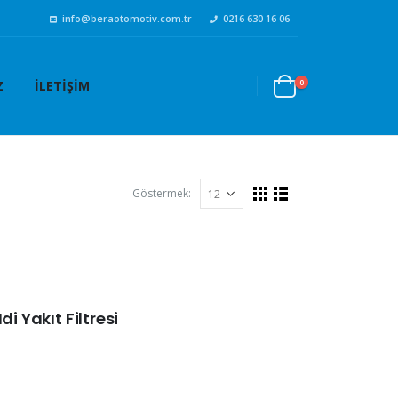
info@beraotomotiv.com.tr
0216 630 16 06
0
Z
İLETIŞIM
Göstermek:
i Yakıt Filtresi