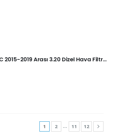
Bmw 3 Seri (F20) N47D20C 2015-2019 Arası 3.20 Dizel Hava Filtresi
…
1
2
11
12