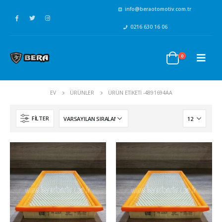
info@beraotomotiv.com.tr
0216 630 16 06
0
EV
ÜRÜNLER
ÜRÜN ETIKETI -
4891694AA
FILTER