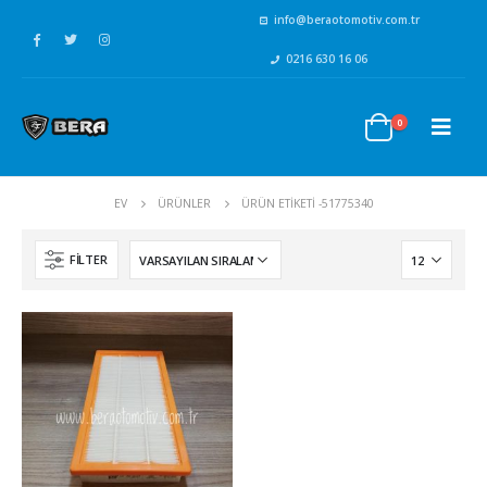
info@beraotomotiv.com.tr
0216 630 16 06
0
EV
ÜRÜNLER
ÜRÜN ETIKETI -
51775340
FILTER