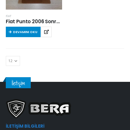
FİAT
Fiat Punto 2006 Sonrası 1.4 Benzinli Hava Filtresi
DEVAMINI OKU
İletişim
İLETIŞIM BILGILERI