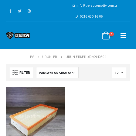
info@beraotomotiv.com.tr
0216 630 16 06
0
EV
ÜRÜNLER
ÜRÜN ETIKETI -
6040940504
FILTER