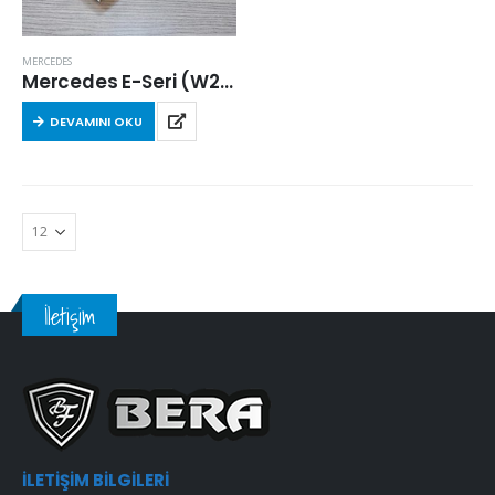
MERCEDES
Mercedes E-Seri (W210) E 200 Kompressor 1997-2002 Arası Hava Filtresi
DEVAMINI OKU
İletişim
İLETIŞIM BILGILERI