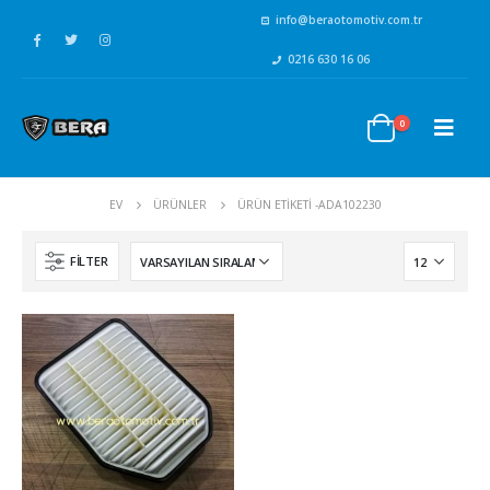
info@beraotomotiv.com.tr
0216 630 16 06
0
EV
ÜRÜNLER
ÜRÜN ETIKETI -
ADA102230
FILTER