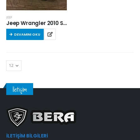
JEEP
Jeep Wrangler 2010 Sonrası 2.8 Crdi Hava Filtresi
DEVAMINI OKU
İletişim
İLETIŞIM BILGILERI