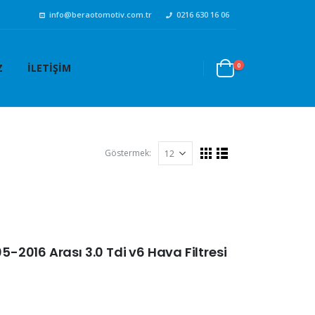
info@beraotomotiv.com.tr
0216 630 16 06
0
Z
İLETIŞIM
Göstermek:
2016 Arası 3.0 Tdi v6 Hava Filtresi