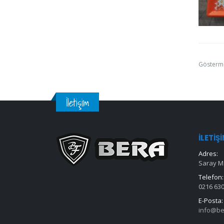
Gösterm
İletişim
İLETIŞ
Adres:
Saray Ma
Telefon:
0216 630
E-Posta:
info@be