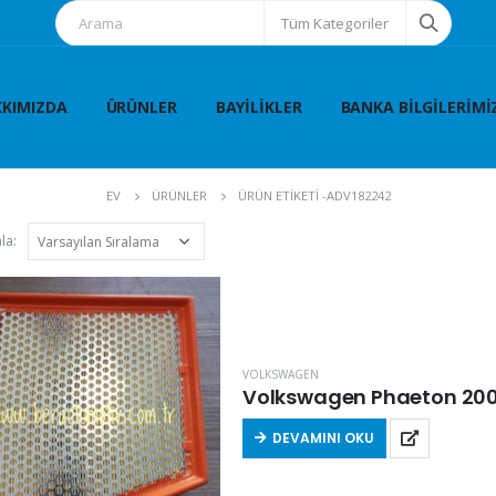
Tüm Kategoriler
KIMIZDA
ÜRÜNLER
BAYILIKLER
BANKA BILGILERIMI
EV
ÜRÜNLER
ÜRÜN ETIKETI -
ADV182242
la:
VOLKSWAGEN
Volkswagen Phaeton 2005-
DEVAMINI OKU