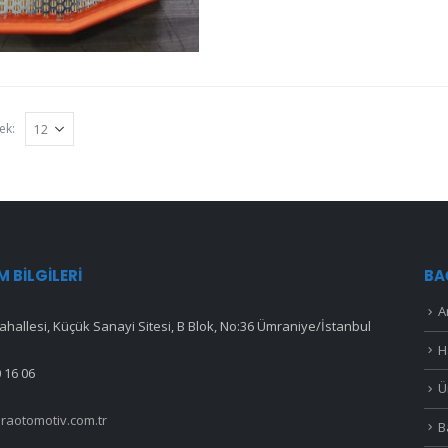
ek:
IM BILGILERI
BA
A
hallesi, Küçük Sanayi Sitesi, B Blok, No:36 Ümraniye/İstanbul
H
 16 06
Ü
raotomotiv.com.tr
B