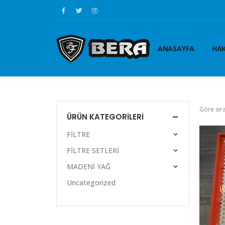
ANASAYFA
HAK
Göre sıra
ÜRÜN KATEGORILERI
FİLTRE
FİLTRE SETLERİ
MADENİ YAĞ
Uncategorized