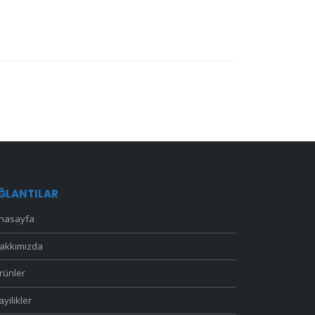
ĞLANTILAR
nasayfa
akkımızda
rünler
ayilikler