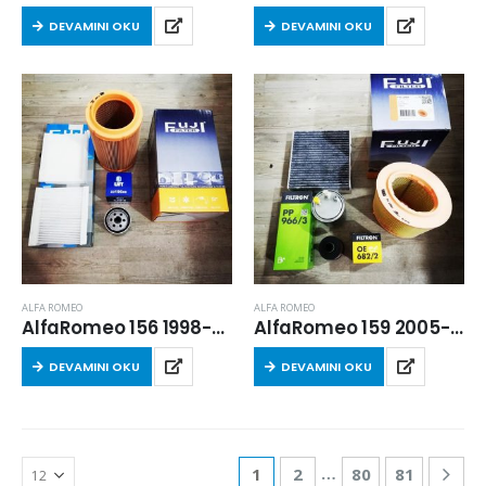
DEVAMINI OKU
DEVAMINI OKU
ALFA ROMEO
ALFA ROMEO
AlfaRomeo 156 1998-2006 Arası 1.6 16v T-Spark Filtre Seti
AlfaRomeo 159 2005-2010 Arası 1.6 Dizel Filtre Seti
DEVAMINI OKU
DEVAMINI OKU
…
1
2
80
81