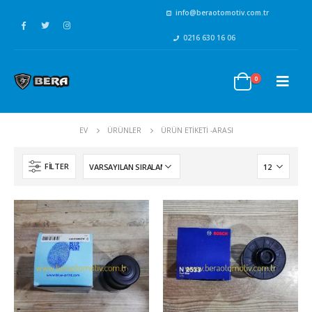
info@beraotomotiv.com.tr
0216 630 16 06
0
EV
ÜRÜNLER
ÜRÜN ETIKETI -
ARASI
FILTER