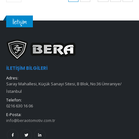
İletişim
İLETIŞIM BILGILERI
Adres:
Saray Mahallesi, Küçük Sanayi Sitesi, B Blok, No:36 Ümraniye/
İstanbul
Telefon:
0216 630 16 06
E-Posta:
info@beraotomotiv.com.tr