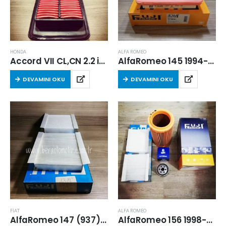
HONDA
ALFA ROMEO
Accord VII CL,CN 2.2 i-CTDi 2004-2008 Arası Hava Filtresi
AlfaRomeo 145 1994-1996 Arası 1.4i Hava Filtresi
DEVAMINI OKU
DEVAMINI OKU
FİAT
ALFA ROMEO
AlfaRomeo 147 (937) 2001-2010 Arası 2.0 16V T.Spark Kabin Filtresi
AlfaRomeo 156 1998-2003 Arası 2.0 16v T-Spark Filtre Seti