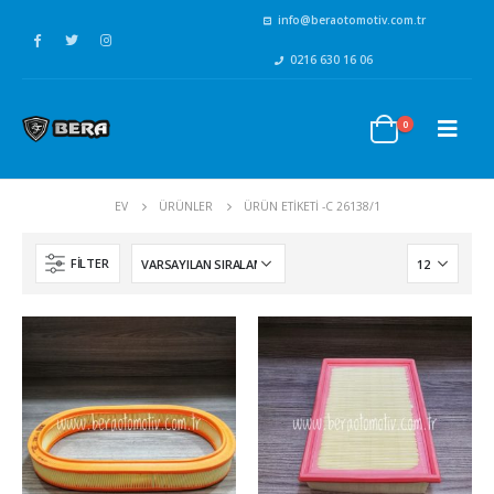
info@beraotomotiv.com.tr
0216 630 16 06
0
EV
ÜRÜNLER
ÜRÜN ETIKETI -
C 26138/1
FILTER