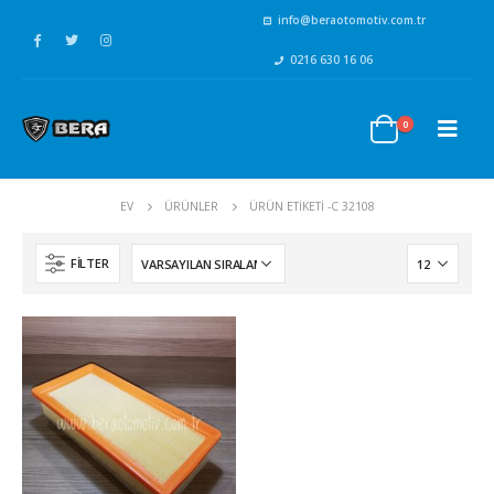
info@beraotomotiv.com.tr
0216 630 16 06
0
EV
ÜRÜNLER
ÜRÜN ETIKETI -
C 32108
FILTER