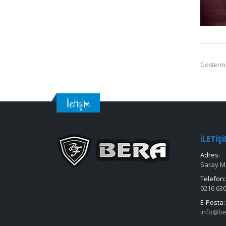
Gösterm
İletişim
İLETIŞ
Adres:
Saray Ma
Telefon:
0216 630
E-Posta:
info@be