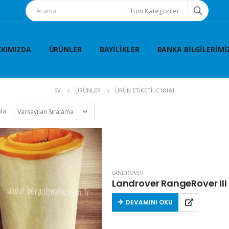
Tüm Kategoriler
KIMIZDA
ÜRÜNLER
BAYILIKLER
BANKA BILGILERIMI
EV
ÜRÜNLER
ÜRÜN ETIKETI -
C18161
la:
LANDROVER
DEVAMINI OKU