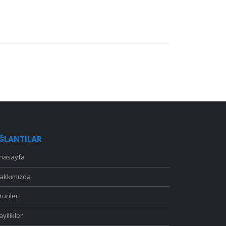
ĞLANTILAR
nasayfa
akkımızda
rünler
ayilikler