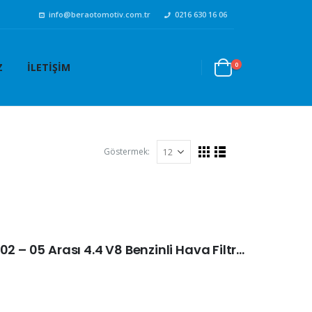
info@beraotomotiv.com.tr
0216 630 16 06
0
Z
İLETIŞIM
Göstermek:
Landrover RangeRover III 02 – 05 Arası 4.4 V8 Benzinli Hava Filtresi