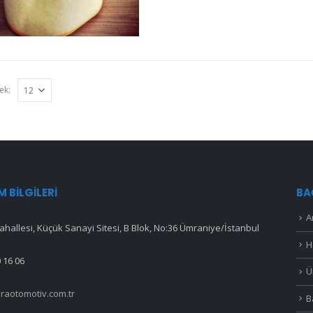
ek:
IM BILGILERI
BA
A
hallesi, Küçük Sanayi Sitesi, B Blok, No:36 Ümraniye/İstanbul
H
 16 06
Ü
raotomotiv.com.tr
B