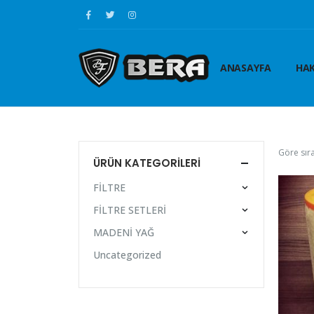
ANASAYFA
HAK
Göre sıra
ÜRÜN KATEGORILERI
FİLTRE
FİLTRE SETLERİ
MADENİ YAĞ
Uncategorized