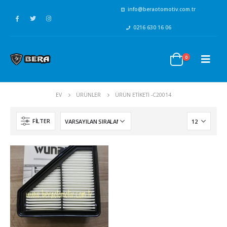
info@beraotomotiv.com.tr
0216 630 16 06
0
EV
ÜRÜNLER
ÜRÜN ETIKETI -
C20014
FILTER