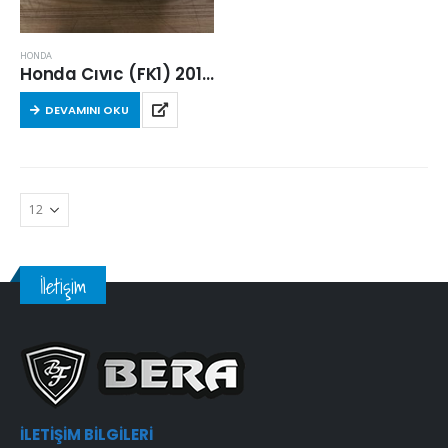
HONDA
Honda Cıvıc (FK1) 2012 Sonrası 1.4 i-VTEC Hava Filtresi
DEVAMINI OKU
İletişim
İLETIŞIM BILGILERI