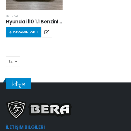
HYUNDAI
Hyundai İ10 1.1 Benzinli 2008-2013 Arası Hava Filtresi
DEVAMINI OKU
İletişim
İLETIŞIM BILGILERI