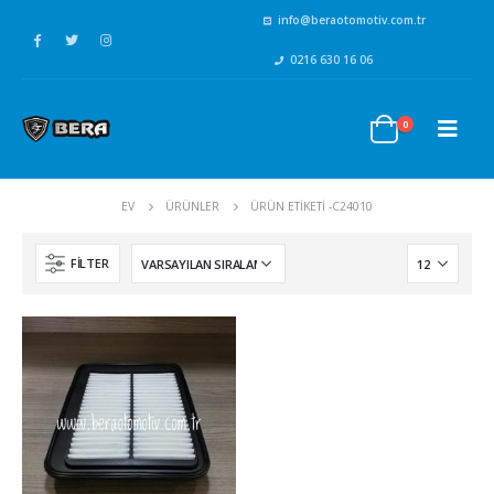
info@beraotomotiv.com.tr
0216 630 16 06
0
EV
ÜRÜNLER
ÜRÜN ETIKETI -
C24010
FILTER