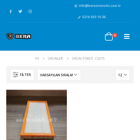
info@beraotomotiv.com.tr
0216 630 16 06
0
EV
ÜRÜNLER
ÜRÜN ETIKETI -
C3275
FILTER