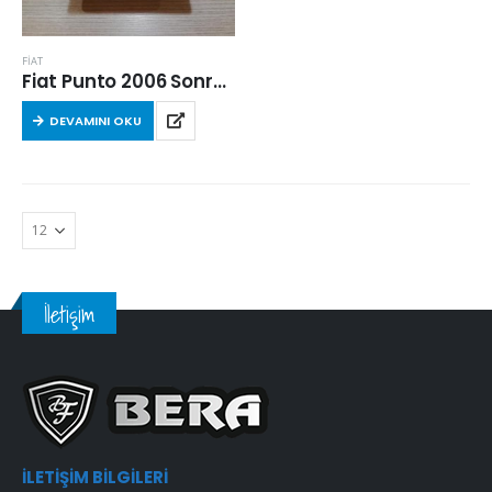
FİAT
Fiat Punto 2006 Sonrası 1.4 Benzinli Hava Filtresi
DEVAMINI OKU
İletişim
İLETIŞIM BILGILERI