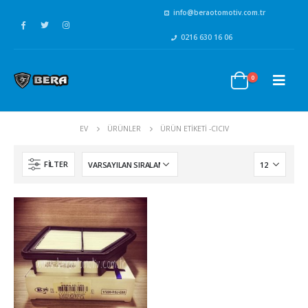
info@beraotomotiv.com.tr
0216 630 16 06
0
EV
ÜRÜNLER
ÜRÜN ETIKETI -
CICIV
FILTER