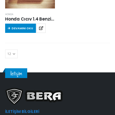
HONDA
Honda Cıcıv 1.4 Benzinli (FN4,FK1) 2010 Sonrası Hava Filtresi
DEVAMINI OKU
İletişim
İLETIŞIM BILGILERI