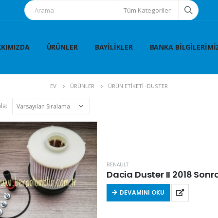
Tüm Kategoriler
KIMIZDA
ÜRÜNLER
BAYILIKLER
BANKA BILGILERIMI
EV
ÜRÜNLER
ÜRÜN ETIKETI -
DUSTER
la:
RENAULT
Dacia Duster II 2018 Sonrası
DEVAMINI OKU