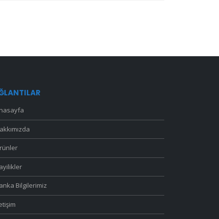
ĞLANTILAR
nasayfa
akkımızda
rünler
ayilikler
anka Bilgilerimiz
letişim