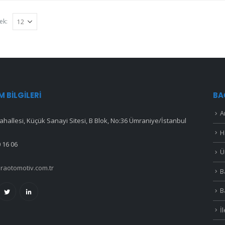
ek:
IM BILGILERI
BA
A
hallesi, Küçük Sanayi Sitesi, B Blok, No:36 Ümraniye/İstanbul
H
 16 06
Ü
raotomotiv.com.tr
B
B
İ