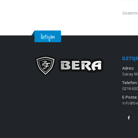
Gösterm
İletişim
İLETIŞ
Adres:
Saray Ma
Telefon:
0216 630
E-Posta:
info@be