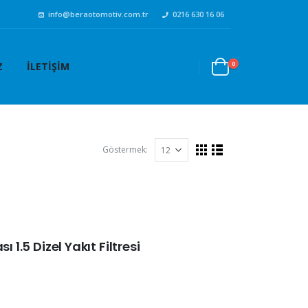
info@beraotomotiv.com.tr
0216 630 16 06
0
Z
İLETIŞIM
Göstermek:
 1.5 Dizel Yakıt Filtresi