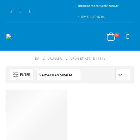
info@beraotomotiv.com.tr
0216 630 16 06
0
EV
ÜRÜNLER
ÜRÜN ETIKETI -
E 1154L
FILTER