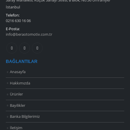
Saray Mahallesi, Küçük Sanayi Sitesi, B Blok, No:36 Ümraniye/
İstanbul
Telefon:
0216 630 16 06
E-Posta:
info@beraotomotiv.com.tr
BAĞLANTILAR
Anasayfa
Hakkımızda
Ürünler
Bayilikler
Banka Bilgilerimiz
İletişim