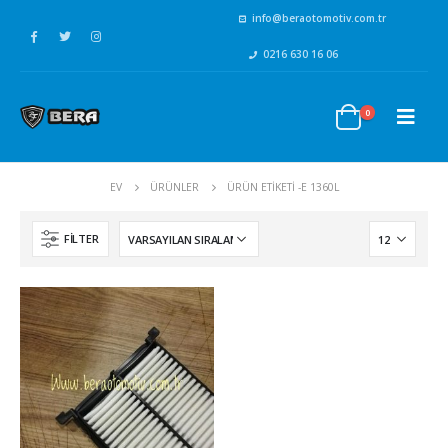
info@beraotomotiv.com.tr
0216 630 16 06
0
EV
ÜRÜNLER
ÜRÜN ETIKETI -
E 1360L
FILTER