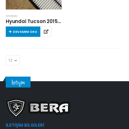
HYUNDAI
Hyundai Tucson 2015 Sonrası 2.0 Crdi Hava Filtresi
DEVAMINI OKU
İletişim
İLETIŞIM BILGILERI