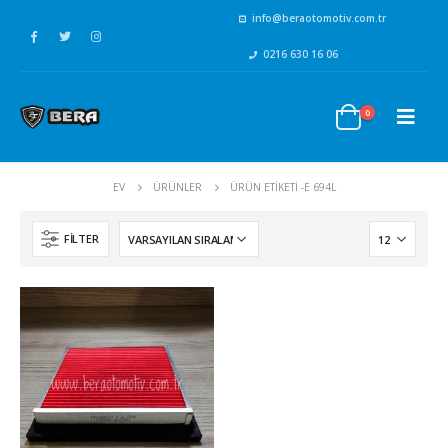
info@beraotomotiv.com.tr
0216 630 16 06
0
EV
ÜRÜNLER
ÜRÜN ETIKETI -
E 694L
FILTER