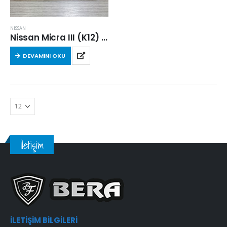
NISSAN
Nissan Micra III (K12) 1.2 16V Benzinli 2003 – 2010 Arası Hava Filtresi
DEVAMINI OKU
İletişim
İLETIŞIM BILGILERI