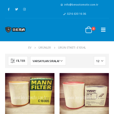
info@beraotomotiv.com.tr
0216 630 16 06
0
EV
ÜRÜNLER
ÜRÜN ETIKETI -
E1054L
FILTER