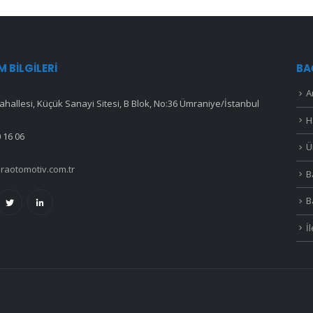
IM BILGILERI
BA
A
hallesi, Küçük Sanayi Sitesi, B Blok, No:36 Ümraniye/İstanbul
H
 16 06
Ü
raotomotiv.com.tr
B
B
İ