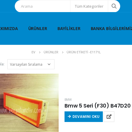
Tüm Kategoriler
KIMIZDA
ÜRÜNLER
BAYILIKLER
BANKA BILGILERIMI
EV
ÜRÜNLER
ÜRÜN ETIKETI -
E1171L
la:
BMW
Bmw 5 Seri (F30) B47D20 2
DEVAMINI OKU