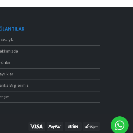
ĞLANTILAR
nasayfa
akkımızda
rünler
ayilikler
anka Bilgilerimiz
letişim