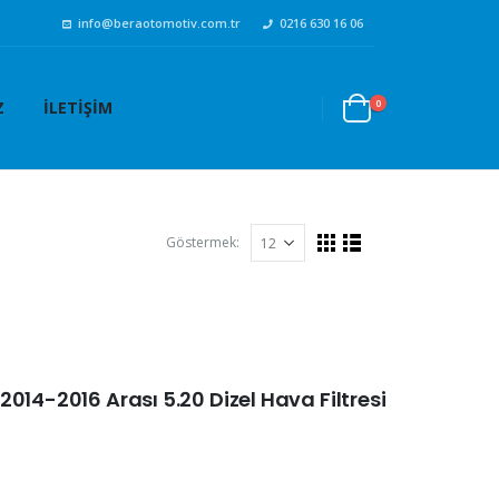
info@beraotomotiv.com.tr
0216 630 16 06
0
Z
İLETIŞIM
Göstermek:
014-2016 Arası 5.20 Dizel Hava Filtresi