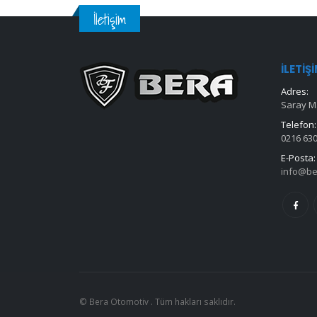
İletişim
İLETIŞ
Adres:
Saray Ma
Telefon:
0216 630
E-Posta:
info@be
© Bera Otomotiv . Tüm hakları saklıdır.