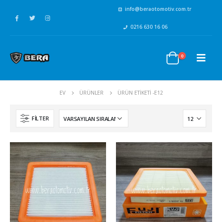
info@beraotomotiv.com.tr
0216 630 16 06
0
EV
ÜRÜNLER
ÜRÜN ETIKETI -
E12
FILTER