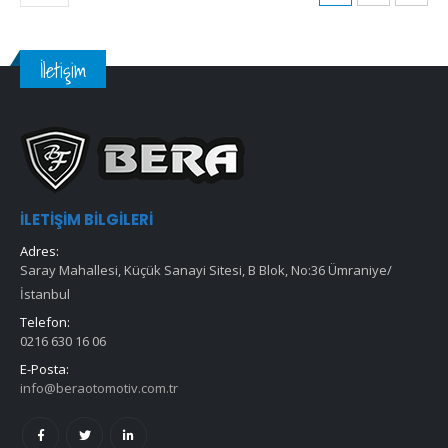
İletişim
İLETIŞIM BILGILERI
Adres:
Saray Mahallesi, Küçük Sanayi Sitesi, B Blok, No:36 Ümraniye/
İstanbul
Telefon:
0216 630 16 06
E-Posta:
info@beraotomotiv.com.tr