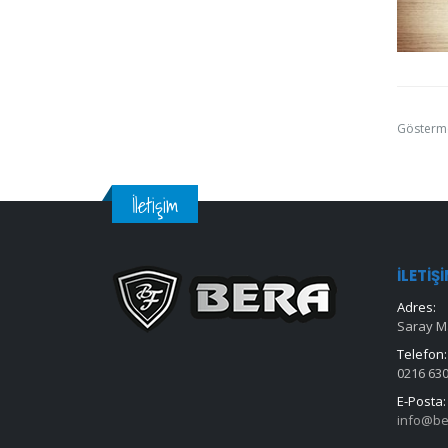
Gösterm
İletişim
İLETIŞ
Adres:
Saray Ma
Telefon:
0216 630
E-Posta:
info@be