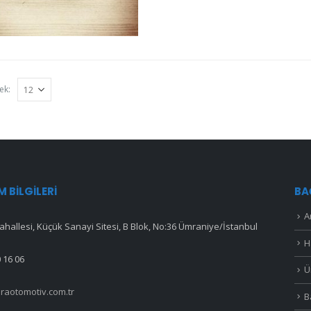
ek:
IM BILGILERI
BA
A
hallesi, Küçük Sanayi Sitesi, B Blok, No:36 Ümraniye/İstanbul
H
 16 06
Ü
raotomotiv.com.tr
B