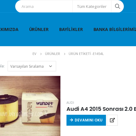
Tüm Kategoriler
KIMIZDA
ÜRÜNLER
BAYILIKLER
BANKA BILGILERIMI
EV
ÜRÜNLER
ÜRÜN ETIKETI -
E1454L
la:
AUDI
Audi A4 2015 Sonrası 2.0 B
DEVAMINI OKU