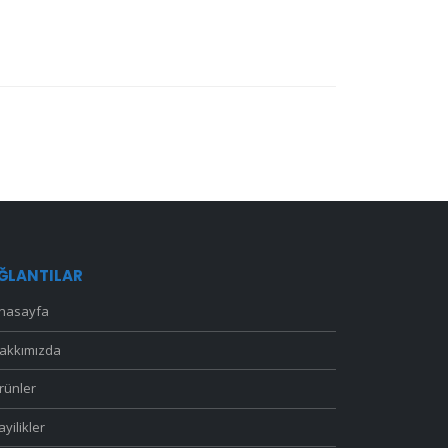
ĞLANTILAR
nasayfa
akkımızda
rünler
ayilikler